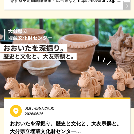
をする不定期航路事業・広告業など https://hoverdrive.jp ......
おおいたをたのしむ
2026/06/26
おおいたを深掘り。歴史と文化と、大友宗麟と。
大分県立埋蔵文化財センター…