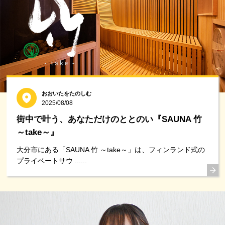
おおいたをたのしむ
2025/08/08
街中で叶う、あなただけのととのい『SAUNA 竹
～take～』
大分市にある「SAUNA 竹 ～take～」は、フィンランド式の
プライベートサウ ......