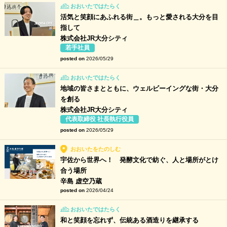
おおいたではたらく
活気と笑顔にあふれる街＿。もっと愛される大分を目
指して
株式会社JR大分シティ
若手社員
posted on
2026/05/29
おおいたではたらく
地域の皆さまとともに、ウェルビーイングな街・大分
を創る
株式会社JR大分シティ
代表取締役 社長執行役員
posted on
2026/05/29
おおいたをたのしむ
宇佐から世界へ！ 発酵文化で紡ぐ、人と場所がとけ
合う場所
辛島 虚空乃蔵
posted on
2026/04/24
おおいたではたらく
和と笑顔を忘れず、伝統ある酒造りを継承する