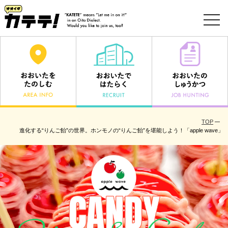
toggl
navig
TOP
進化する“りんご飴”の世界。ホンモノの“りんご飴”を堪能しよう！「apple wave」