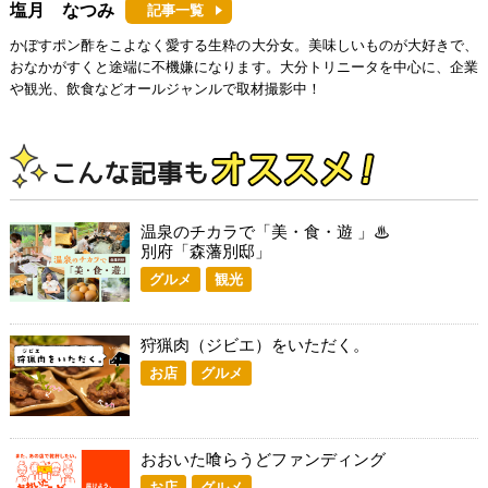
塩月 なつみ
記事一覧
かぼすポン酢をこよなく愛する生粋の大分女。美味しいものが大好きで、
おなかがすくと途端に不機嫌になります。大分トリニータを中心に、企業
や観光、飲食などオールジャンルで取材撮影中！
温泉のチカラで「美・食・遊 」♨
別府「森藩別邸」
グルメ
観光
狩猟肉（ジビエ）をいただく。
お店
グルメ
おおいた喰らうどファンディング
お店
グルメ