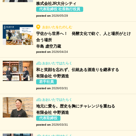
株式会社JR大分シティ
代表取締役 社長執行役員
posted on
2026/05/29
おおいたをたのしむ
宇佐から世界へ！ 発酵文化で紡ぐ、人と場所がとけ
合う場所
辛島 虚空乃蔵
posted on
2026/04/24
おおいたではたらく
和と笑顔を忘れず、伝統ある酒造りを継承する
有限会社 中野酒造
若手社員
posted on
2026/03/31
おおいたではたらく
地元に愛を。歴史を胸にチャレンジを重ねる
有限会社 中野酒造
代表取締役
posted on
2026/03/31