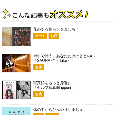
花のある暮らしを楽しもう
アート
お店
街中で叶う、あなただけのととのい
『SAUNA 竹 ～take～』
お店
写真館をもっと身近に
「セルフ写真館 ippuni」
お店
体の中からひんやりしましょ。