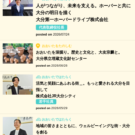
人がつながり、未来を支える。ホーバーと共に
大分の明日を描く
大分第一ホーバードライブ株式会社
代表取締役社長
posted on
2026/07/24
おおいたをたのしむ
おおいたを深掘り。歴史と文化と、大友宗麟と。
大分県立埋蔵文化財センター
posted on
2026/06/26
おおいたではたらく
活気と笑顔にあふれる街＿。もっと愛される大分を目
指して
株式会社JR大分シティ
若手社員
posted on
2026/05/29
おおいたではたらく
地域の皆さまとともに、ウェルビーイングな街・大分
を創る