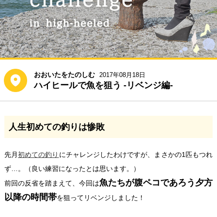
おおいたをたのしむ
2017年08月18日
ハイヒールで魚を狙う -リベンジ編-
人生初めての釣りは惨敗
先月
初めての釣り
にチャレンジしたわけですが、まさかの1匹もつれ
ず…。（良い練習になったとは思います。）
魚たちが腹ペコであろう夕方
前回の反省を踏まえて、今回は
以降の時間帯
を狙ってリベンジしました！