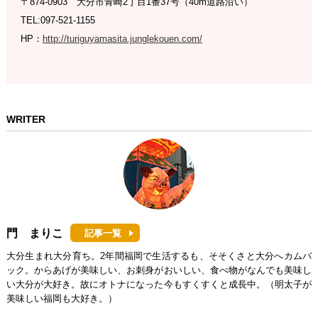
〒874-0903 大分市青崎2丁目1番37号（40m道路沿い）
TEL:097-521-1155
HP：
http://turiguyamasita.junglekouen.com/
WRITER
門 まりこ
記事一覧
大分生まれ大分育ち。2年間福岡で生活するも、そそくさと大分へカムバ
ック。からあげが美味しい、お刺身がおいしい、食べ物がなんでも美味し
い大分が大好き。故にオトナになった今もすくすくと成長中。（明太子が
美味しい福岡も大好き。）