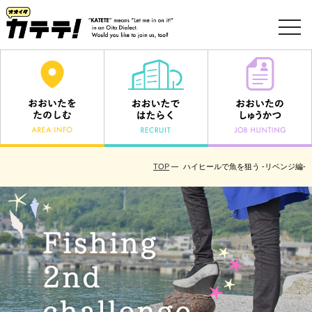
toggl
navig
TOP
ハイヒールで魚を狙う -リベンジ編-