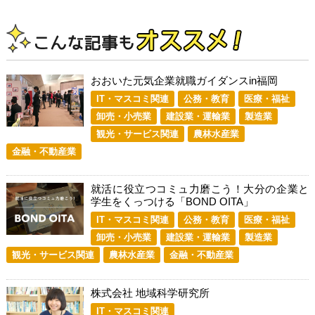
おおいた元気企業就職ガイダンスin福岡
IT・マスコミ関連
公務・教育
医療・福祉
卸売・小売業
建設業・運輸業
製造業
観光・サービス関連
農林水産業
金融・不動産業
就活に役立つコミュ力磨こう！大分の企業と
学生をくっつける「BOND OITA」
IT・マスコミ関連
公務・教育
医療・福祉
卸売・小売業
建設業・運輸業
製造業
観光・サービス関連
農林水産業
金融・不動産業
株式会社 地域科学研究所
IT・マスコミ関連