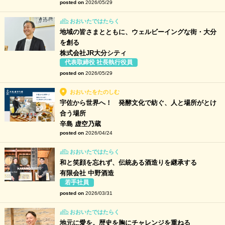
posted on
2026/05/29
おおいたではたらく
地域の皆さまとともに、ウェルビーイングな街・大分
を創る
株式会社JR大分シティ
代表取締役 社長執行役員
posted on
2026/05/29
おおいたをたのしむ
宇佐から世界へ！ 発酵文化で紡ぐ、人と場所がとけ
合う場所
辛島 虚空乃蔵
posted on
2026/04/24
おおいたではたらく
和と笑顔を忘れず、伝統ある酒造りを継承する
有限会社 中野酒造
若手社員
posted on
2026/03/31
おおいたではたらく
地元に愛を。歴史を胸にチャレンジを重ねる