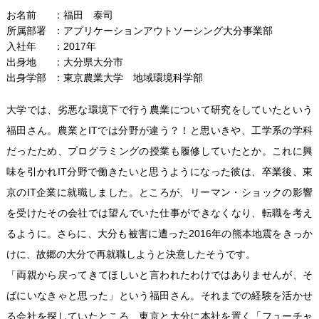
お名前
福田 泰司
所属部署
アプリケーションアウトソーシング大分事業部
入社年
2017年
出身地
大分県大分市
出身学部
東京農業大学 地域環境科学部
大学では、劣悪な環境下で行う農業について研究をしていたという
福田さん。農業とITでは分野が違う？！と思いきや、工学系の学科
だったため、プログラミングの授業も履修していたとか。これに興
味を引かれIT分野で働きたいと思うようになった彼は、卒業後、東
京のIT企業に就職しました。ところが、リーマン・ショックの影響
を受けたその会社では望んでいた仕事ができなくなり、転職を考え
るように。さらに、大分も被害に遭った2016年の熊本地震をきっか
けに、故郷の大分で再就職しようと決意したそうです。
「両親から戻ってきてほしいと言われたわけではありませんが、そ
ばにいなきゃと思った」という福田さん。それまでの経験を活かせ
る会社を探していたところ、東京と大分に本社を置く「フューチャ