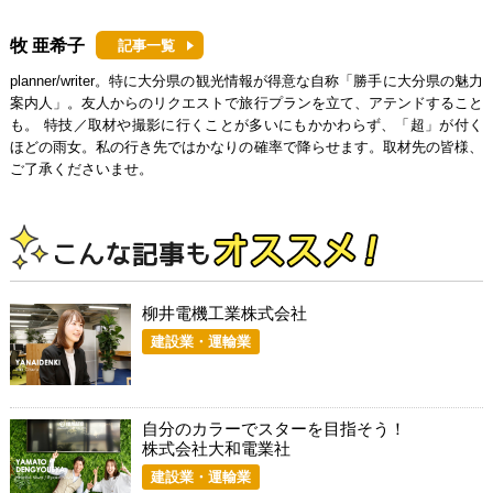
牧 亜希子
記事一覧
planner/writer。特に大分県の観光情報が得意な自称「勝手に大分県の魅力
案内人」。友人からのリクエストで旅行プランを立て、アテンドすること
も。 特技／取材や撮影に行くことが多いにもかかわらず、「超」が付く
ほどの雨女。私の行き先ではかなりの確率で降らせます。取材先の皆様、
ご了承くださいませ。
柳井電機工業株式会社
建設業・運輸業
自分のカラーでスターを目指そう！
株式会社大和電業社
建設業・運輸業