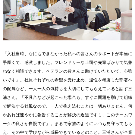
「入社当時、なにもできなかった私への皆さんのサポートが本当に
手厚くて、感激しました。フレンドリーな上司や先輩ばかりで気兼
ねなく相談できます。ベテランの皆さんに助けていただいて、心強
いです」。社員それぞれの希望を受け止め、適性を考慮した部署へ
の配属など、一人一人の気持ちを大切にしてもらえていると話す三
浦さん。「不具合などが起こった場合も、すぐに問題を挙げて組織
で解決する社風なので、一人で抱え込むことは一切ありません。何
かあれば速やかに報告することが解決の近道ですし、このチームワ
ークの良さが自慢です」。まるで家族のようにいつも見守ってもら
え、その中で学びながら成長できているとのこと。三浦さんが企業