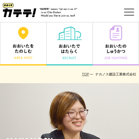
toggl
navig
TOP
ナカノス建設工業株式会社