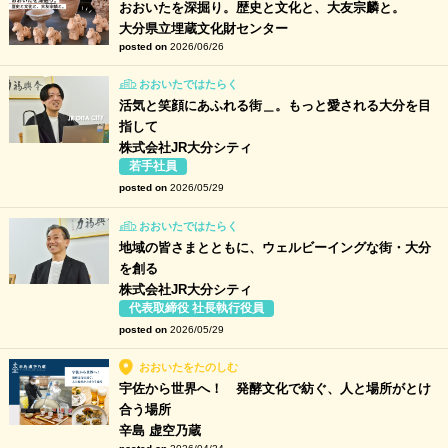
おおいたを深掘り。歴史と文化と、大友宗麟と。
大分県立埋蔵文化財センター
posted on
2026/06/26
おおいたではたらく
活気と笑顔にあふれる街＿。もっと愛される大分を目
指して
株式会社JR大分シティ
若手社員
posted on
2026/05/29
おおいたではたらく
地域の皆さまとともに、ウェルビーイングな街・大分
を創る
株式会社JR大分シティ
代表取締役 社長執行役員
posted on
2026/05/29
おおいたをたのしむ
宇佐から世界へ！ 発酵文化で紡ぐ、人と場所がとけ
合う場所
辛島 虚空乃蔵