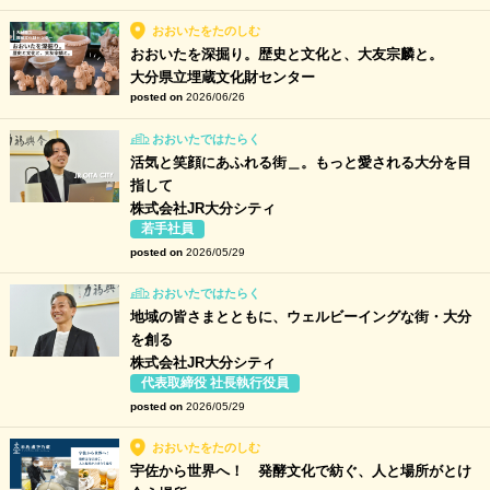
おおいたをたのしむ
おおいたを深掘り。歴史と文化と、大友宗麟と。
大分県立埋蔵文化財センター
posted on
2026/06/26
おおいたではたらく
活気と笑顔にあふれる街＿。もっと愛される大分を目
指して
株式会社JR大分シティ
若手社員
posted on
2026/05/29
おおいたではたらく
地域の皆さまとともに、ウェルビーイングな街・大分
を創る
株式会社JR大分シティ
代表取締役 社長執行役員
posted on
2026/05/29
おおいたをたのしむ
宇佐から世界へ！ 発酵文化で紡ぐ、人と場所がとけ