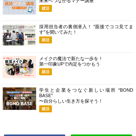
未来へつながるマナー講座
就活
採用担当者の裏側潜入！ “面接でココ見てま
す”を聞いてみた！
就活
メイクの魔法で新たな一歩を！
第一印象UPで内定をつかもう
就活
学生と企業をつなぐ新しい場所 “BOND
BASE”
〜自分らしい生き方を探そう！
就活