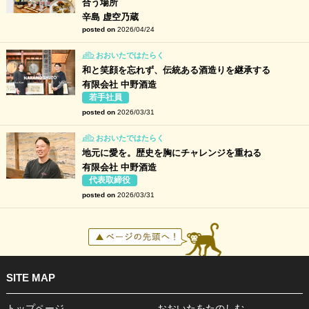
合う場所
辛島 虚空乃蔵
posted on
2026/04/24
おおいたではたらく
和と笑顔を忘れず、伝統ある酒造りを継承する
有限会社 中野酒造
若手社員
posted on
2026/03/31
おおいたではたらく
地元に愛を。歴史を胸にチャレンジを重ねる
有限会社 中野酒造
代表取締役
posted on
2026/03/31
SITE MAP
トップページ
おおいたをたのしむ