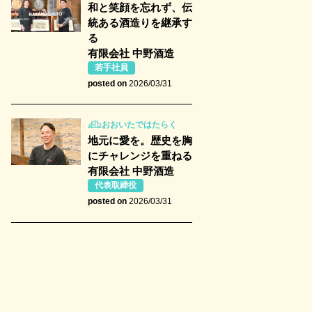
和と笑顔を忘れず、伝
統ある酒造りを継承す
る
有限会社 中野酒造
若手社員
posted on
2026/03/31
おおいたではたらく
地元に愛を。歴史を胸
にチャレンジを重ねる
有限会社 中野酒造
代表取締役
posted on
2026/03/31