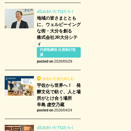
おおいたではたらく
地域の皆さまととも
に、ウェルビーイング
な街・大分を創る
株式会社JR大分シテ
ィ
代表取締役 社長執行役
員
posted on
2026/05/29
おおいたをたのしむ
宇佐から世界へ！ 発
酵文化で紡ぐ、人と場
所がとけ合う場所
辛島 虚空乃蔵
posted on
2026/04/24
おおいたではたらく