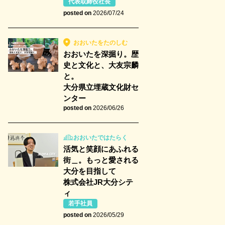
代表取締役社長
posted on
2026/07/24
おおいたをたのしむ
おおいたを深掘り。歴
史と文化と、大友宗麟
と。
大分県立埋蔵文化財セ
ンター
posted on
2026/06/26
おおいたではたらく
活気と笑顔にあふれる
街＿。もっと愛される
大分を目指して
株式会社JR大分シテ
ィ
若手社員
posted on
2026/05/29