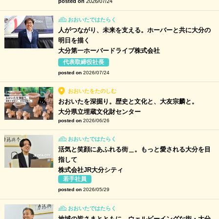
posted on
2026/07/24
おおいたではたらく
人がつながり、未来を支える。ホーバーと共に大分の
明日を描く
大分第一ホーバードライブ株式会社
代表取締役社長
posted on
2026/07/24
おおいたをたのしむ
おおいたを深掘り。歴史と文化と、大友宗麟と。
大分県立埋蔵文化財センター
posted on
2026/06/26
おおいたではたらく
活気と笑顔にあふれる街＿。もっと愛される大分を目
指して
株式会社JR大分シティ
若手社員
posted on
2026/05/29
おおいたではたらく
地域の皆さまとともに、ウェルビーイングな街・大分