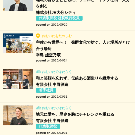
を創る
株式会社JR大分シティ
代表取締役 社長執行役員
posted on
2026/05/29
おおいたをたのしむ
宇佐から世界へ！ 発酵文化で紡ぐ、人と場所がとけ
合う場所
辛島 虚空乃蔵
posted on
2026/04/24
おおいたではたらく
和と笑顔を忘れず、伝統ある酒造りを継承する
有限会社 中野酒造
若手社員
posted on
2026/03/31
おおいたではたらく
地元に愛を。歴史を胸にチャレンジを重ねる
有限会社 中野酒造
代表取締役
posted on
2026/03/31