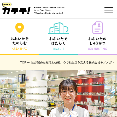
toggl
navig
TOP
国が認めた知識と技術、心で視生活を支える株式会社ヤノメガネ