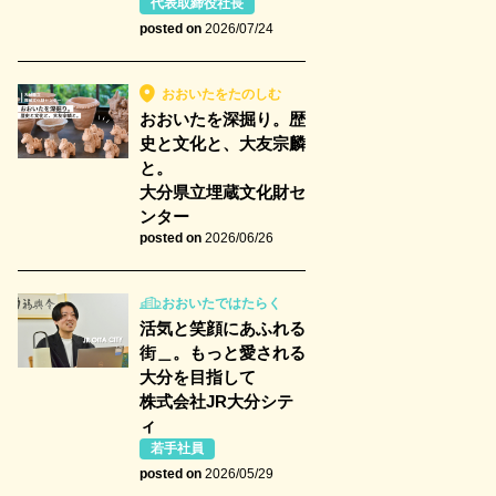
代表取締役社長
posted on
2026/07/24
おおいたをたのしむ
おおいたを深掘り。歴
史と文化と、大友宗麟
と。
大分県立埋蔵文化財セ
ンター
posted on
2026/06/26
おおいたではたらく
活気と笑顔にあふれる
街＿。もっと愛される
大分を目指して
株式会社JR大分シテ
ィ
若手社員
posted on
2026/05/29