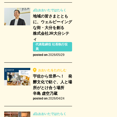
おおいたではたらく
地域の皆さまととも
に、ウェルビーイング
な街・大分を創る
株式会社JR大分シテ
ィ
代表取締役 社長執行役
員
posted on
2026/05/29
おおいたをたのしむ
宇佐から世界へ！ 発
酵文化で紡ぐ、人と場
所がとけ合う場所
辛島 虚空乃蔵
posted on
2026/04/24
おおいたではたらく