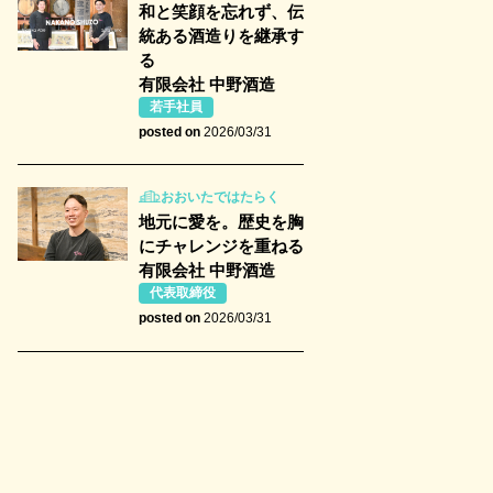
和と笑顔を忘れず、伝
統ある酒造りを継承す
る
有限会社 中野酒造
若手社員
posted on
2026/03/31
おおいたではたらく
地元に愛を。歴史を胸
にチャレンジを重ねる
有限会社 中野酒造
代表取締役
posted on
2026/03/31