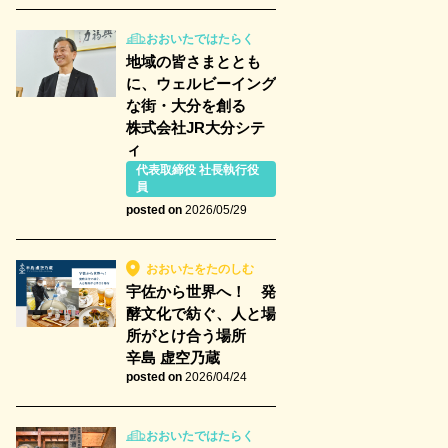
おおいたではたらく
地域の皆さまととも
に、ウェルビーイング
な街・大分を創る
株式会社JR大分シテ
ィ
代表取締役 社長執行役
員
posted on
2026/05/29
おおいたをたのしむ
宇佐から世界へ！ 発
酵文化で紡ぐ、人と場
所がとけ合う場所
辛島 虚空乃蔵
posted on
2026/04/24
おおいたではたらく