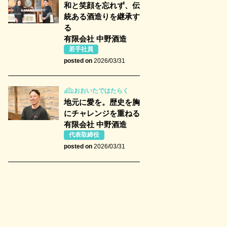
和と笑顔を忘れず、伝
統ある酒造りを継承す
る
有限会社 中野酒造
若手社員
posted on
2026/03/31
おおいたではたらく
地元に愛を。歴史を胸
にチャレンジを重ねる
有限会社 中野酒造
代表取締役
posted on
2026/03/31