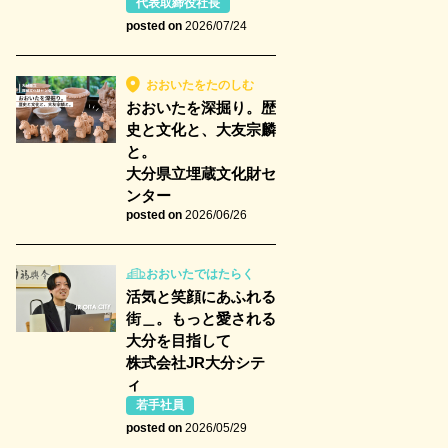
代表取締役社長
posted on
2026/07/24
おおいたをたのしむ
おおいたを深掘り。歴
史と文化と、大友宗麟
と。
大分県立埋蔵文化財セ
ンター
posted on
2026/06/26
おおいたではたらく
活気と笑顔にあふれる
街＿。もっと愛される
大分を目指して
株式会社JR大分シテ
ィ
若手社員
posted on
2026/05/29