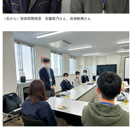
（左から）技術部開発室 安藤梨乃さん、佐保航輝さん