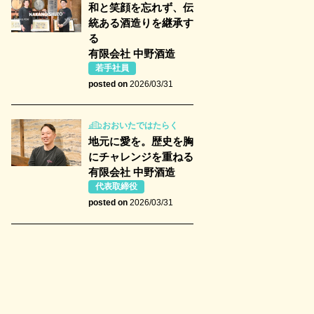
和と笑顔を忘れず、伝
統ある酒造りを継承す
る
有限会社 中野酒造
若手社員
posted on
2026/03/31
おおいたではたらく
地元に愛を。歴史を胸
にチャレンジを重ねる
有限会社 中野酒造
代表取締役
posted on
2026/03/31