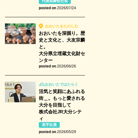
代表取締役社長
posted on
2026/07/24
おおいたをたのしむ
おおいたを深掘り。歴
史と文化と、大友宗麟
と。
大分県立埋蔵文化財セ
ンター
posted on
2026/06/26
おおいたではたらく
活気と笑顔にあふれる
街＿。もっと愛される
大分を目指して
株式会社JR大分シテ
ィ
若手社員
posted on
2026/05/29