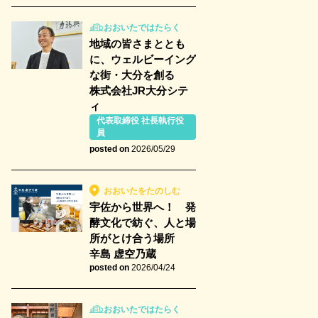
おおいたではたらく
地域の皆さまととも
に、ウェルビーイング
な街・大分を創る
株式会社JR大分シテ
ィ
代表取締役 社長執行役
員
posted on
2026/05/29
おおいたをたのしむ
宇佐から世界へ！ 発
酵文化で紡ぐ、人と場
所がとけ合う場所
辛島 虚空乃蔵
posted on
2026/04/24
おおいたではたらく