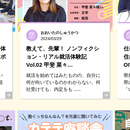
おおいたのしゅうかつ
2024/03/29
を体
教えて、先輩！ ノンフィクシ
仕
レポ
ョン・リアル就活体験記
住
Vol.02 甲斐 菜々…
O
い
就活を始めてはみたものの、自分に
県
役
何が向いているのかわからない。何
県
社受けても、内定をも ......
「い