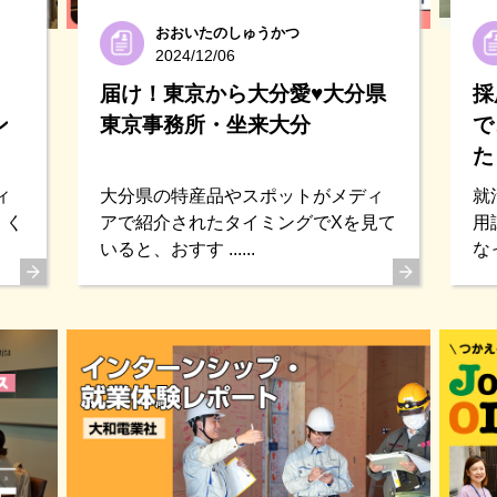
おおいたのしゅうかつ
2024/12/06
届け！東京から大分愛♥大分県
採
ン
東京事務所・坐来大分
で
た
ィ
大分県の特産品やスポットがメディ
就
くく
アで紹介されたタイミングでXを見て
用
いると、おすす ......
なっ