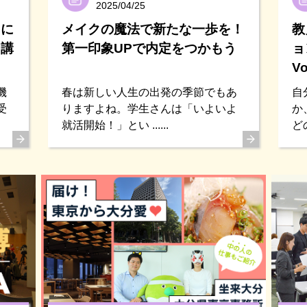
2025/04/25
ちに
メイクの魔法で新たな一歩を！
教
ー講
第一印象UPで内定をつかもう
ョ
V
機
春は新しい人生の出発の季節でもあ
自
受
りますよね。学生さんは「いよいよ
か
就活開始！」とい ......
ど