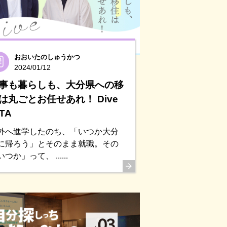
おおいたのしゅうかつ
2024/01/12
事も暮らしも、大分県への移
は丸ごとお任せあれ！ Dive
ITA
外へ進学したのち、「いつか大分
に帰ろう」とそのまま就職。その
つか」って、 ......