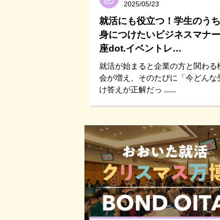
2025/05/23
就活にも役立つ！学生のう
身につけたいビジネスマナ
座dot.イベントレ…
就活が始まると企業の方と関わる
会が増え、そのたびに「今どんな
け答えが正解だっ ......