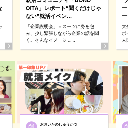
就活コミュニティ「BOND
“
な
OITA」レポート“聞くだけじゃ
ー
ない”就活イベン…
ー
っ
「企業説明会」＝スーツに身を包
大
み、少し緊張しながら企業の話を聞
ポ
く。そんなイメージ ......
人財
おおいたのしゅうかつ