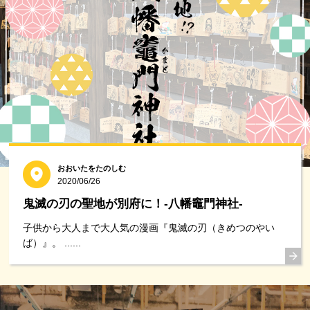
おおいたをたのしむ
2020/06/26
鬼滅の刃の聖地が別府に！-八幡竈門神社-
子供から大人まで大人気の漫画『鬼滅の刃（きめつのやい
ば）』。 ......