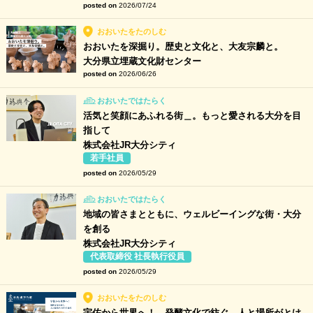
posted on
2026/07/24
おおいたをたのしむ
おおいたを深掘り。歴史と文化と、大友宗麟と。
大分県立埋蔵文化財センター
posted on
2026/06/26
おおいたではたらく
活気と笑顔にあふれる街＿。もっと愛される大分を目
指して
株式会社JR大分シティ
若手社員
posted on
2026/05/29
おおいたではたらく
地域の皆さまとともに、ウェルビーイングな街・大分
を創る
株式会社JR大分シティ
代表取締役 社長執行役員
posted on
2026/05/29
おおいたをたのしむ
宇佐から世界へ！ 発酵文化で紡ぐ、人と場所がとけ