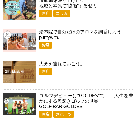
深耶馬を盛り上げたい！
地域と本気で“協働”するゼミ
お店
コラム
湯布院で自分だけのアロマを調香しよう
purifywith.
お店
大分を連れていこう。
お店
ゴルフデビューは“GOLDES”で！ 人生を豊
かにする奥深きゴルフの世界
GOLF BAR GOLDES
お店
スポーツ