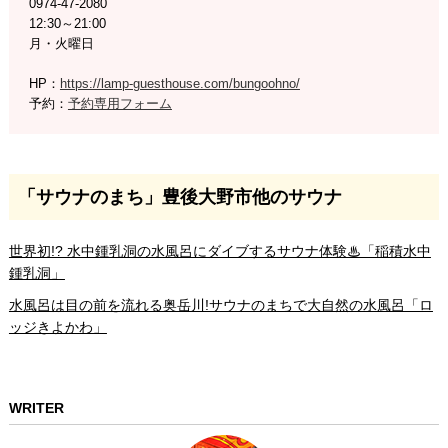
0974-47-2080
12:30～21:00
月・火曜日
HP：
https://lamp-guesthouse.com/bungoohno/
予約：
予約専用フォーム
「サウナのまち」豊後大野市他のサウナ
世界初!? 水中鍾乳洞の水風呂にダイブするサウナ体験♨「稲積水中
鍾乳洞」
水風呂は目の前を流れる奥岳川!サウナのまちで大自然の水風呂「ロ
ッジきよかわ」
WRITER