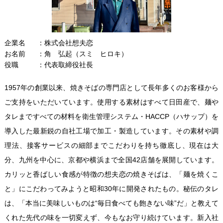
企業名
株式会社想夫恋
お名前
角 弘起（スミ ヒロキ）
役職
代表取締役社長
1957年の創業以来、焼きそばの専門店として長年多くのお客様から
ご支持をいただいています。使用する素材はすべて日田産で、麺や
タレまですべての材料を衛生管理システム・HACCP（ハサップ）を
導入した最新鋭の自社工場で加工・製造しています。その素材や調
理法、接客サービスの細部までこだわりを持ち徹底し、現在は大
分、九州を中心に、京都や横浜まで全国42店舗を展開しています。
カリッと香ばしい食感が特徴の想夫恋の焼きそばは、「麺を焼くこ
と」にこだわってみようと昭和30年に開発されたもの。秘伝のタレ
は、「本当に美味しいものは“毎日食べても飽きない味”だ」と教えて
くれた先代の味を一切変えず、今もなお守り続けています。新入社