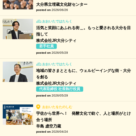
大分県立埋蔵文化財センター
posted on
2026/06/26
おおいたではたらく
活気と笑顔にあふれる街＿。もっと愛される大分を目
指して
株式会社JR大分シティ
若手社員
posted on
2026/05/29
おおいたではたらく
地域の皆さまとともに、ウェルビーイングな街・大分
を創る
株式会社JR大分シティ
代表取締役 社長執行役員
posted on
2026/05/29
おおいたをたのしむ
宇佐から世界へ！ 発酵文化で紡ぐ、人と場所がとけ
合う場所
辛島 虚空乃蔵
posted on
2026/04/24