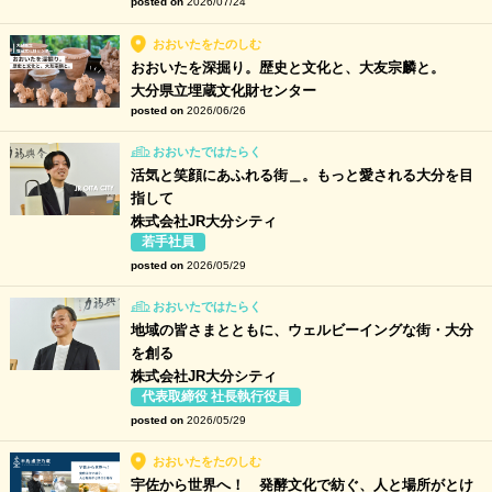
posted on
2026/07/24
おおいたをたのしむ
おおいたを深掘り。歴史と文化と、大友宗麟と。
大分県立埋蔵文化財センター
posted on
2026/06/26
おおいたではたらく
活気と笑顔にあふれる街＿。もっと愛される大分を目
指して
株式会社JR大分シティ
若手社員
posted on
2026/05/29
おおいたではたらく
地域の皆さまとともに、ウェルビーイングな街・大分
を創る
株式会社JR大分シティ
代表取締役 社長執行役員
posted on
2026/05/29
おおいたをたのしむ
宇佐から世界へ！ 発酵文化で紡ぐ、人と場所がとけ