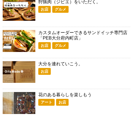
狩猟肉（ジビエ）をいただく。
お店
グルメ
カスタムオーダーできるサンドイッチ専門店
「PEB大分府内町店」
お店
グルメ
大分を連れていこう。
お店
花のある暮らしを楽しもう
アート
お店