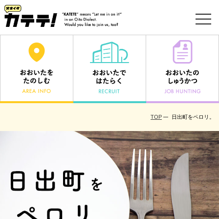
toggl
navig
TOP
日出町をペロリ。