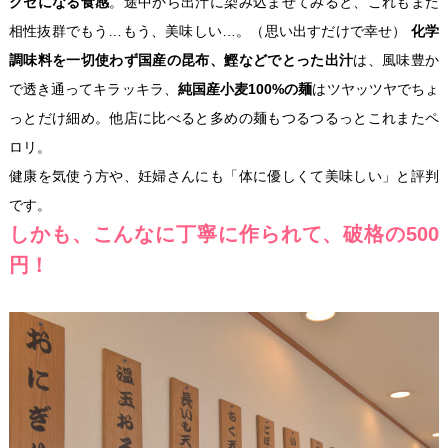
クセになる食感
。途中から出汁に染み込ませてみると、これもまた
相性抜群でもう…もう、美味しい…。（思い出すだけで幸せ）
化学
調味料を一切使わず国産の昆布、鰹などでとった出汁
は、風味豊か
で透き通ってキラッキラ、
純国産小麦100%の麺
はツヤッツヤでちょ
っとだけ細め。他店に比べると多めの麺もつるつるっとこれまたペ
ロリ。
健康を気使う方や、妊婦さんにも「体に優しくて美味しい」と評判
です。
しかも、こんなに丁寧に作られて、破格の500
円！