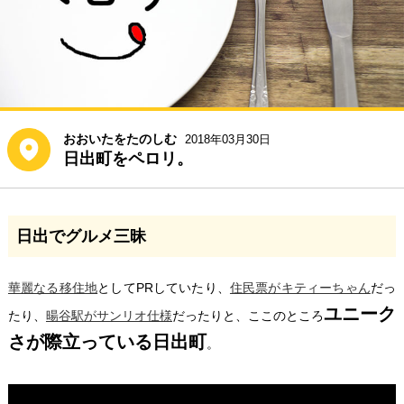
おおいたをたのしむ
2018年03月30日
日出町をペロリ。
日出でグルメ三昧
華麗なる移住地
としてPRしていたり、
住民票がキティーちゃん
だっ
ユニーク
たり、
暘谷駅がサンリオ仕様
だったりと、ここのところ
さが際立っている日出町
。