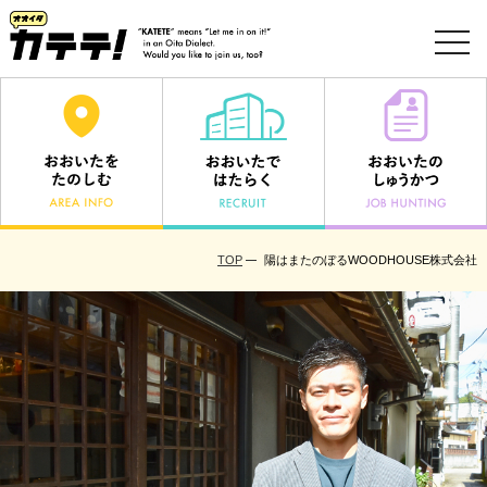
toggl
navig
TOP
陽はまたのぼるWOODHOUSE株式会社