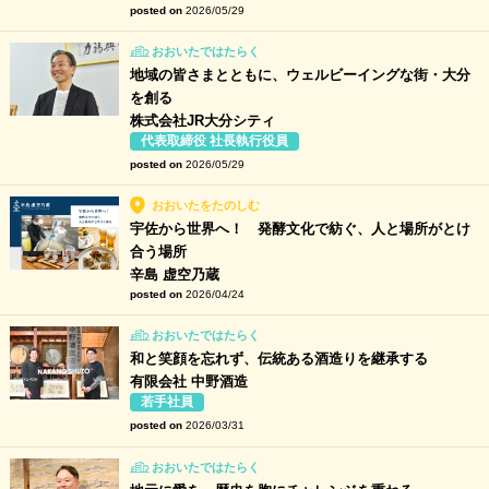
posted on
2026/05/29
おおいたではたらく
地域の皆さまとともに、ウェルビーイングな街・大分
を創る
株式会社JR大分シティ
代表取締役 社長執行役員
posted on
2026/05/29
おおいたをたのしむ
宇佐から世界へ！ 発酵文化で紡ぐ、人と場所がとけ
合う場所
辛島 虚空乃蔵
posted on
2026/04/24
おおいたではたらく
和と笑顔を忘れず、伝統ある酒造りを継承する
有限会社 中野酒造
若手社員
posted on
2026/03/31
おおいたではたらく