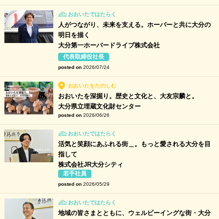
おおいたではたらく
人がつながり、未来を支える。ホーバーと共に大分の
明日を描く
大分第一ホーバードライブ株式会社
代表取締役社長
posted on
2026/07/24
おおいたをたのしむ
おおいたを深掘り。歴史と文化と、大友宗麟と。
大分県立埋蔵文化財センター
posted on
2026/06/26
おおいたではたらく
活気と笑顔にあふれる街＿。もっと愛される大分を目
指して
株式会社JR大分シティ
若手社員
posted on
2026/05/29
おおいたではたらく
地域の皆さまとともに、ウェルビーイングな街・大分