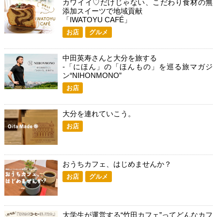
カワイイ♡だけじゃない、こだわり食材の無
添加スイーツで地域貢献
「IWATOYU CAFÉ」
お店
グルメ
中田英寿さんと大分を旅する
-「にほん」の「ほんもの」を巡る旅マガジ
ン“NIHONMONO”
お店
大分を連れていこう。
お店
おうちカフェ、はじめませんか？
お店
グルメ
大学生が運営する“竹田カフェ”ってどんなカフ