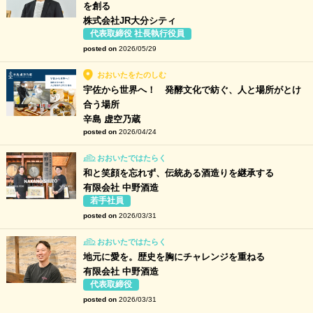
を創る
株式会社JR大分シティ
代表取締役 社長執行役員
posted on
2026/05/29
おおいたをたのしむ
宇佐から世界へ！ 発酵文化で紡ぐ、人と場所がとけ
合う場所
辛島 虚空乃蔵
posted on
2026/04/24
おおいたではたらく
和と笑顔を忘れず、伝統ある酒造りを継承する
有限会社 中野酒造
若手社員
posted on
2026/03/31
おおいたではたらく
地元に愛を。歴史を胸にチャレンジを重ねる
有限会社 中野酒造
代表取締役
posted on
2026/03/31