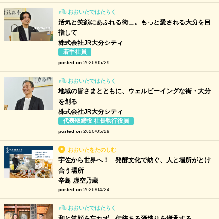
おおいたではたらく
活気と笑顔にあふれる街＿。もっと愛される大分を目
指して
株式会社JR大分シティ
若手社員
posted on
2026/05/29
おおいたではたらく
地域の皆さまとともに、ウェルビーイングな街・大分
を創る
株式会社JR大分シティ
代表取締役 社長執行役員
posted on
2026/05/29
おおいたをたのしむ
宇佐から世界へ！ 発酵文化で紡ぐ、人と場所がとけ
合う場所
辛島 虚空乃蔵
posted on
2026/04/24
おおいたではたらく
和と笑顔を忘れず、伝統ある酒造りを継承する