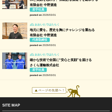
有限会社 中野酒造
若手社員
posted on
2026/03/31
おおいたではたらく
地元に愛を。歴史を胸にチャレンジを重ねる
有限会社 中野酒造
代表取締役
posted on
2026/03/31
おおいたではたらく
確かな技術で全国に“安心と笑顔”を届ける
さくら運輸株式会社
若手社員
posted on
2026/03/31
SITE MAP