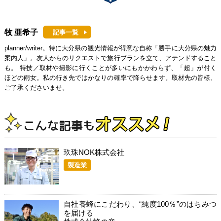
牧 亜希子
記事一覧
planner/writer。特に大分県の観光情報が得意な自称「勝手に大分県の魅力
案内人」。友人からのリクエストで旅行プランを立て、アテンドすること
も。 特技／取材や撮影に行くことが多いにもかかわらず、「超」が付く
ほどの雨女。私の行き先ではかなりの確率で降らせます。取材先の皆様、
ご了承くださいませ。
玖珠NOK株式会社
製造業
自社養蜂にこだわり、“純度100％”のはちみつ
を届ける