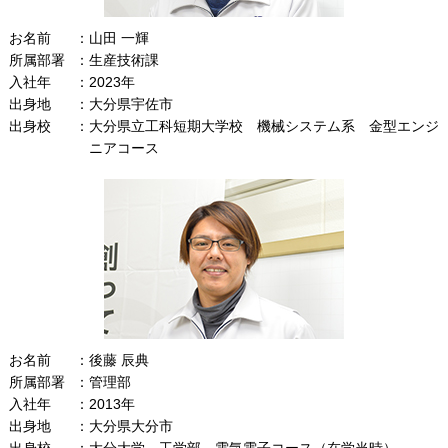
お名前
山田 一輝
所属部署
生産技術課
入社年
2023年
出身地
大分県宇佐市
出身校
大分県立工科短期大学校 機械システム系 金型エンジ
ニアコース
お名前
後藤 辰典
所属部署
管理部
入社年
2013年
出身地
大分県大分市