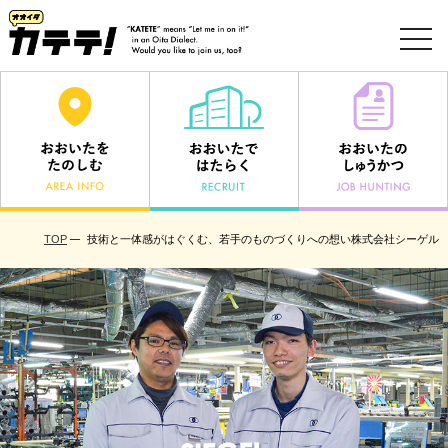
toggl
navig
TOP
技術と一体感がはぐくむ、若手のものづくりへの想い株式会社シーゲル