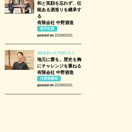
和と笑顔を忘れず、伝
統ある酒造りを継承す
る
有限会社 中野酒造
若手社員
posted on
2026/03/31
おおいたではたらく
地元に愛を。歴史を胸
にチャレンジを重ねる
有限会社 中野酒造
代表取締役
posted on
2026/03/31