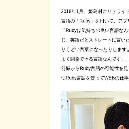
2018年1月、姫島村にサテラ
言語の「Ruby」を用いて、ア
「Rubyは気持ちの良い言語な
じ。英語だとストレートに言い
りくどい言葉になったりしますよ
よく開発できる言語なんです」
前職からRuby言語の可能性を
つRuby言語を使ってWEBの仕