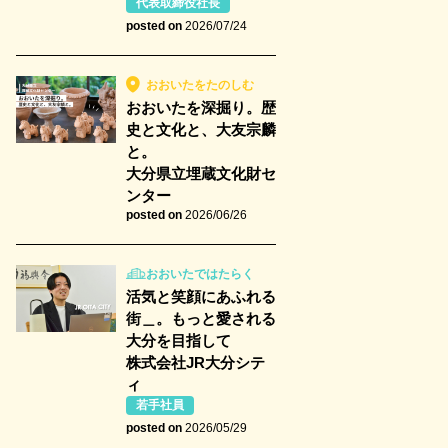
代表取締役社長
posted on
2026/07/24
おおいたをたのしむ
おおいたを深掘り。歴
史と文化と、大友宗麟
と。
大分県立埋蔵文化財セ
ンター
posted on
2026/06/26
おおいたではたらく
活気と笑顔にあふれる
街＿。もっと愛される
大分を目指して
株式会社JR大分シテ
ィ
若手社員
posted on
2026/05/29