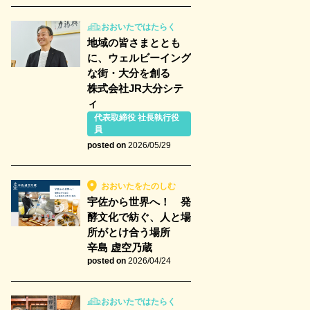
おおいたではたらく
地域の皆さまととも
に、ウェルビーイング
な街・大分を創る
株式会社JR大分シテ
ィ
代表取締役 社長執行役
員
posted on
2026/05/29
おおいたをたのしむ
宇佐から世界へ！ 発
酵文化で紡ぐ、人と場
所がとけ合う場所
辛島 虚空乃蔵
posted on
2026/04/24
おおいたではたらく