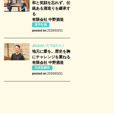
和と笑顔を忘れず、伝
統ある酒造りを継承す
る
有限会社 中野酒造
若手社員
posted on
2026/03/31
おおいたではたらく
地元に愛を。歴史を胸
にチャレンジを重ねる
有限会社 中野酒造
代表取締役
posted on
2026/03/31