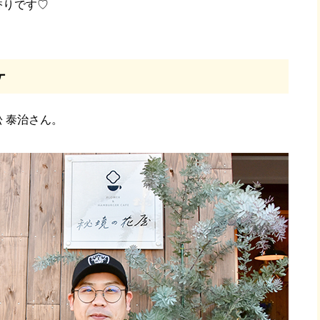
香りです♡
ケ
 泰治さん。