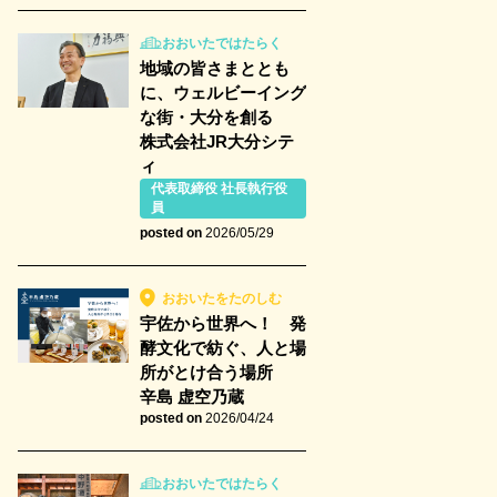
おおいたではたらく
地域の皆さまととも
に、ウェルビーイング
な街・大分を創る
株式会社JR大分シテ
ィ
代表取締役 社長執行役
員
posted on
2026/05/29
おおいたをたのしむ
宇佐から世界へ！ 発
酵文化で紡ぐ、人と場
所がとけ合う場所
辛島 虚空乃蔵
posted on
2026/04/24
おおいたではたらく