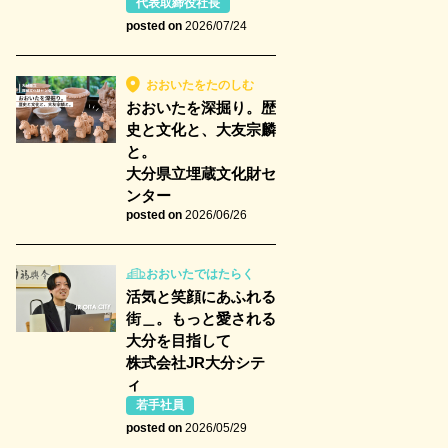
代表取締役社長
posted on
2026/07/24
おおいたをたのしむ
おおいたを深掘り。歴
史と文化と、大友宗麟
と。
大分県立埋蔵文化財セ
ンター
posted on
2026/06/26
おおいたではたらく
活気と笑顔にあふれる
街＿。もっと愛される
大分を目指して
株式会社JR大分シテ
ィ
若手社員
posted on
2026/05/29