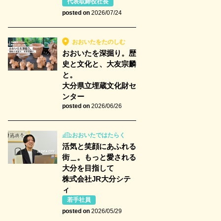
代表取締役社長
posted on
2026/07/24
おおいたをたのしむ
おおいたを深掘り。歴
史と文化と、大友宗麟
と。
大分県立埋蔵文化財セ
ンター
posted on
2026/06/26
おおいたではたらく
活気と笑顔にあふれる
街＿。もっと愛される
大分を目指して
株式会社JR大分シテ
ィ
若手社員
posted on
2026/05/29