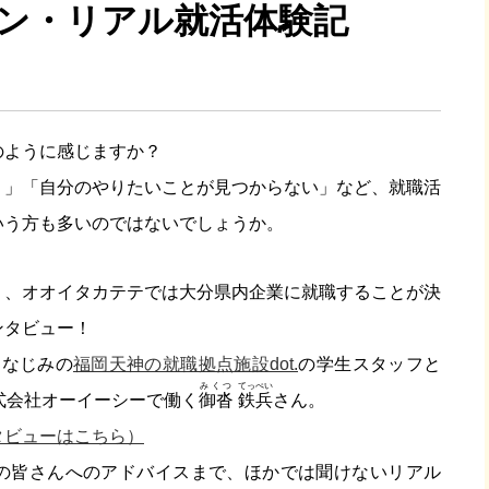
ン・リアル就活体験記
のように感じますか？
？」「自分のやりたいことが見つからない」など、就職活
いう方も多いのではないでしょうか。
く、オオイタカテテでは大分県内企業に就職することが決
ンタビュー！
おなじみの
福岡天神の就職拠点施設dot.
の学生スタッフと
みくつ
てっぺい
式会社オーイーシーで働く
御沓
鉄兵
さん。
タビューはこちら）
の皆さんへのアドバイスまで、ほかでは聞けないリアル