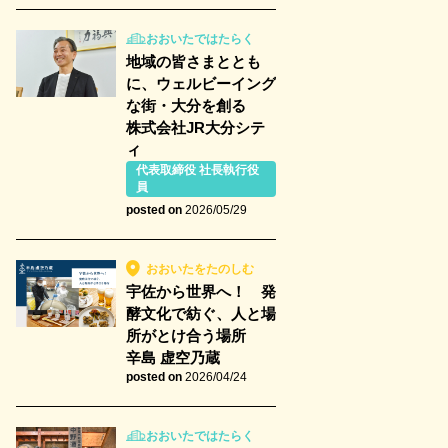
おおいたではたらく
地域の皆さまととも
に、ウェルビーイング
な街・大分を創る
株式会社JR大分シテ
ィ
代表取締役 社長執行役
員
posted on
2026/05/29
おおいたをたのしむ
宇佐から世界へ！ 発
酵文化で紡ぐ、人と場
所がとけ合う場所
辛島 虚空乃蔵
posted on
2026/04/24
おおいたではたらく