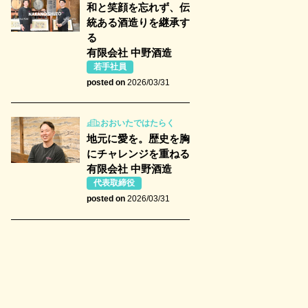
和と笑顔を忘れず、伝
統ある酒造りを継承す
る
有限会社 中野酒造
若手社員
posted on
2026/03/31
おおいたではたらく
地元に愛を。歴史を胸
にチャレンジを重ねる
有限会社 中野酒造
代表取締役
posted on
2026/03/31