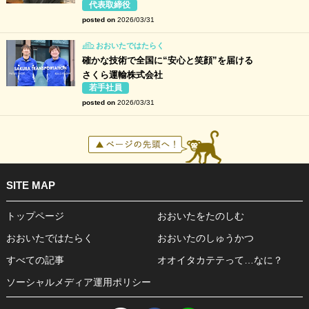
代表取締役
posted on
2026/03/31
おおいたではたらく
確かな技術で全国に“安心と笑顔”を届ける
さくら運輸株式会社
若手社員
posted on
2026/03/31
SITE MAP
トップページ
おおいたをたのしむ
おおいたではたらく
おおいたのしゅうかつ
すべての記事
オオイタカテテって…なに？
ソーシャルメディア運用ポリシー