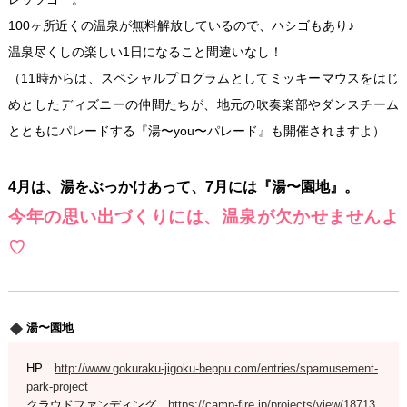
100ヶ所近くの温泉が無料解放しているので、ハシゴもあり♪
温泉尽くしの楽しい1日になること間違いなし！
（11時からは、スペシャルプログラムとしてミッキーマウスをはじ
めとしたディズニーの仲間たちが、地元の吹奏楽部やダンスチーム
とともにパレードする『湯〜you〜パレード』も開催されますよ）
4月は、湯をぶっかけあって、7月には『湯〜園地』。
今年の思い出づくりには、温泉が欠かせませんよ
♡
湯〜園地
HP
http://www.gokuraku-jigoku-beppu.com/entries/spamusement-
park-project
クラウドファンディング
https://camp-fire.jp/projects/view/18713