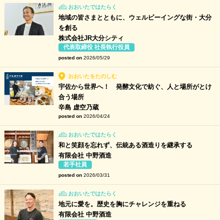
おおいたではたらく
地域の皆さまとともに、ウェルビーイングな街・大分
を創る
株式会社JR大分シティ
代表取締役 社長執行役員
posted on
2026/05/29
おおいたをたのしむ
宇佐から世界へ！ 発酵文化で紡ぐ、人と場所がとけ
合う場所
辛島 虚空乃蔵
posted on
2026/04/24
おおいたではたらく
和と笑顔を忘れず、伝統ある酒造りを継承する
有限会社 中野酒造
若手社員
posted on
2026/03/31
おおいたではたらく
地元に愛を。歴史を胸にチャレンジを重ねる
有限会社 中野酒造