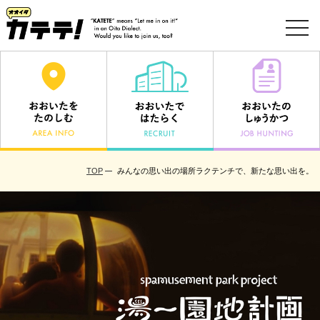
toggl
navig
TOP
みんなの思い出の場所ラクテンチで、新たな思い出を。