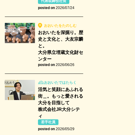
代表取締役社長
posted on
2026/07/24
おおいたをたのしむ
おおいたを深掘り。歴
史と文化と、大友宗麟
と。
大分県立埋蔵文化財セ
ンター
posted on
2026/06/26
おおいたではたらく
活気と笑顔にあふれる
街＿。もっと愛される
大分を目指して
株式会社JR大分シテ
ィ
若手社員
posted on
2026/05/29