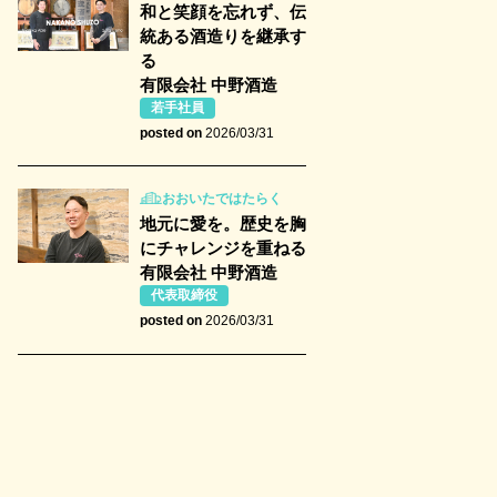
和と笑顔を忘れず、伝
統ある酒造りを継承す
る
有限会社 中野酒造
若手社員
posted on
2026/03/31
おおいたではたらく
地元に愛を。歴史を胸
にチャレンジを重ねる
有限会社 中野酒造
代表取締役
posted on
2026/03/31