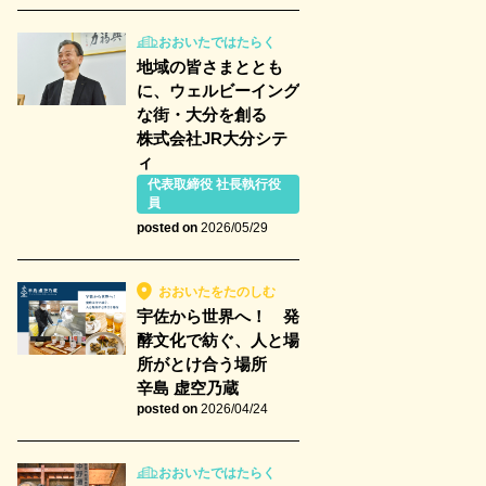
おおいたではたらく
地域の皆さまととも
に、ウェルビーイング
な街・大分を創る
株式会社JR大分シテ
ィ
代表取締役 社長執行役
員
posted on
2026/05/29
おおいたをたのしむ
宇佐から世界へ！ 発
酵文化で紡ぐ、人と場
所がとけ合う場所
辛島 虚空乃蔵
posted on
2026/04/24
おおいたではたらく