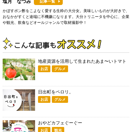
塩月 なつみ
記事一覧
かぼすポン酢をこよなく愛する生粋の大分女。美味しいものが大好きで、
おなかがすくと途端に不機嫌になります。大分トリニータを中心に、企業
や観光、飲食などオールジャンルで取材撮影中！
地産資源を活用して生まれたあま〜いトマト
お店
グルメ
日出町をペロリ。
お店
グルメ
おやどカフェぐーぐー
お店
観光