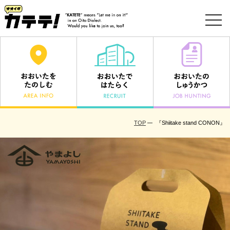
toggl
navig
TOP
『Shiitake stand CONON』