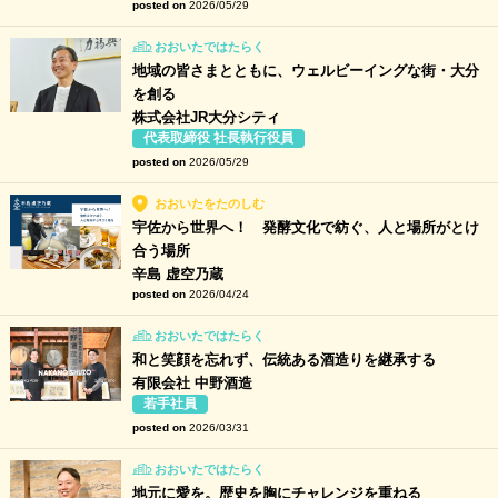
posted on
2026/05/29
おおいたではたらく
地域の皆さまとともに、ウェルビーイングな街・大分
を創る
株式会社JR大分シティ
代表取締役 社長執行役員
posted on
2026/05/29
おおいたをたのしむ
宇佐から世界へ！ 発酵文化で紡ぐ、人と場所がとけ
合う場所
辛島 虚空乃蔵
posted on
2026/04/24
おおいたではたらく
和と笑顔を忘れず、伝統ある酒造りを継承する
有限会社 中野酒造
若手社員
posted on
2026/03/31
おおいたではたらく
地元に愛を。歴史を胸にチャレンジを重ねる