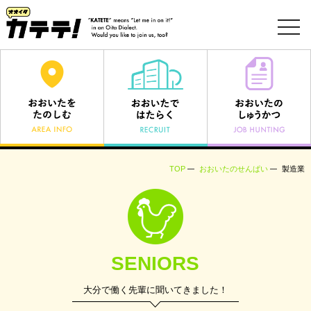
toggl
navig
TOP
おおいたのせんぱい
製造業
SENIORS
大分で働く先輩に聞いてきました！