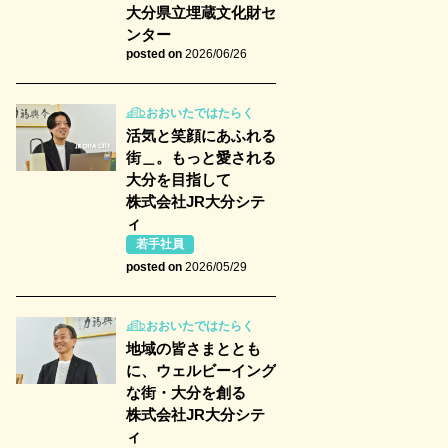
大分県立埋蔵文化財セ
ンター
posted on
2026/06/26
おおいたではたらく
活気と笑顔にあふれる
街＿。もっと愛される
大分を目指して
株式会社JR大分シテ
ィ
若手社員
posted on
2026/05/29
おおいたではたらく
地域の皆さまととも
に、ウェルビーイング
な街・大分を創る
株式会社JR大分シテ
ィ