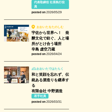
代表取締役 社長執行役
員
posted on
2026/05/29
おおいたをたのしむ
宇佐から世界へ！ 発
酵文化で紡ぐ、人と場
所がとけ合う場所
辛島 虚空乃蔵
posted on
2026/04/24
おおいたではたらく
和と笑顔を忘れず、伝
統ある酒造りを継承す
る
有限会社 中野酒造
若手社員
posted on
2026/03/31