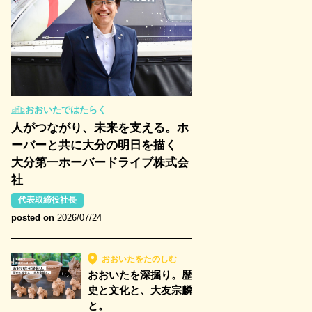
おおいたではたらく
人がつながり、未来を支える。ホ
ーバーと共に大分の明日を描く
大分第一ホーバードライブ株式会
社
代表取締役社長
posted on
2026/07/24
おおいたをたのしむ
おおいたを深掘り。歴
史と文化と、大友宗麟
と。