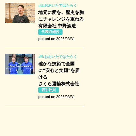
おおいたではたらく
地元に愛を。歴史を胸
にチャレンジを重ねる
有限会社 中野酒造
代表取締役
posted on
2026/03/31
おおいたではたらく
確かな技術で全国
に“安心と笑顔”を届
ける
さくら運輸株式会社
若手社員
posted on
2026/03/31