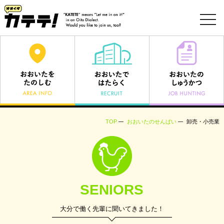
toggl
navig
TOP
おおいたのせんぱい
卸売・小売業
SENIORS
大分で働く先輩に聞いてきました！