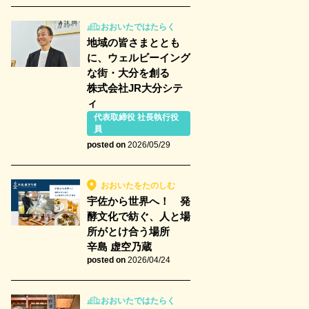
おおいたではたらく
地域の皆さまととも
に、ウェルビーイング
な街・大分を創る
株式会社JR大分シテ
ィ
代表取締役 社長執行役
員
posted on
2026/05/29
おおいたをたのしむ
宇佐から世界へ！ 発
酵文化で紡ぐ、人と場
所がとけ合う場所
辛島 虚空乃蔵
posted on
2026/04/24
おおいたではたらく