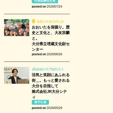
代表取締役社長
posted on
2026/07/24
おおいたをたのしむ
おおいたを深掘り。歴
史と文化と、大友宗麟
と。
大分県立埋蔵文化財セ
ンター
posted on
2026/06/26
おおいたではたらく
活気と笑顔にあふれる
街＿。もっと愛される
大分を目指して
株式会社JR大分シテ
ィ
若手社員
posted on
2026/05/29