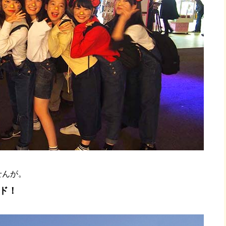
せんが。
ド！