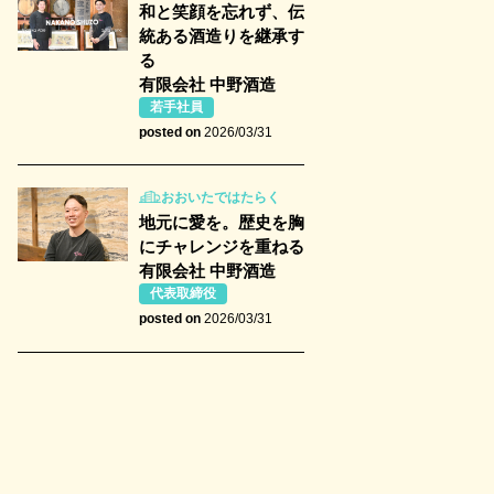
和と笑顔を忘れず、伝
統ある酒造りを継承す
る
有限会社 中野酒造
若手社員
posted on
2026/03/31
おおいたではたらく
地元に愛を。歴史を胸
にチャレンジを重ねる
有限会社 中野酒造
代表取締役
posted on
2026/03/31