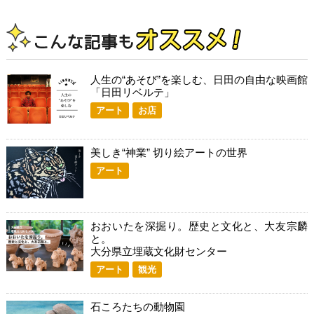
人生の“あそび”を楽しむ、日田の自由な映画館
「日田リベルテ」
アート
お店
美しき“神業” 切り絵アートの世界
アート
おおいたを深掘り。歴史と文化と、大友宗麟
と。
大分県立埋蔵文化財センター
アート
観光
石ころたちの動物園