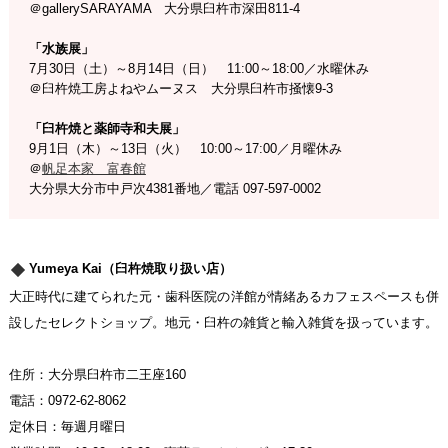
＠gallerySARAYAMA 大分県臼杵市深田811-4
「水族展」
7月30日（土）～8月14日（日） 11:00～18:00／水曜休み
＠臼杵焼工房よねやムーヌス 大分県臼杵市掻懐9-3
「臼杵焼と薬師寺和夫展」
9月1日（木）～13日（火） 10:00～17:00／月曜休み
＠
帆足本家 富春館
大分県大分市中戸次4381番地／電話 097-597-0002
Yumeya Kai（臼杵焼取り扱い店）
大正時代に建てられた元・歯科医院の洋館が情緒あるカフェスペースも併
設したセレクトショップ。地元・臼杵の雑貨と輸入雑貨を扱っています。
住所：大分県臼杵市二王座160
電話：0972-62-8062
定休日：毎週月曜日