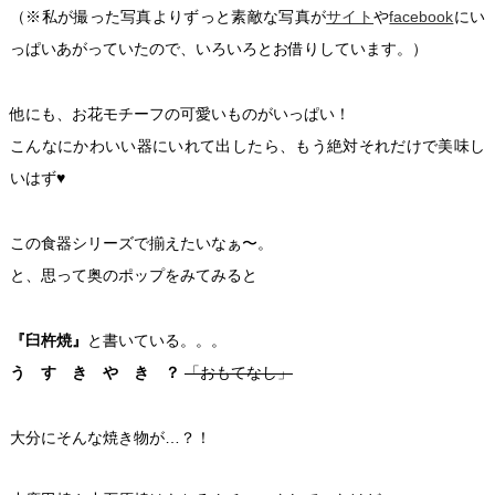
（※私が撮った写真よりずっと素敵な写真が
サイト
や
facebook
にい
っぱいあがっていたので、いろいろとお借りしています。）
他にも、お花モチーフの可愛いものがいっぱい！
こんなにかわいい器にいれて出したら、もう絶対それだけで美味し
いはず♥
この食器シリーズで揃えたいなぁ〜。
と、思って奥のポップをみてみると
『臼杵焼』
と書いている。。。
う す き や き ？
「おもてなし」
大分にそんな焼き物が…？！