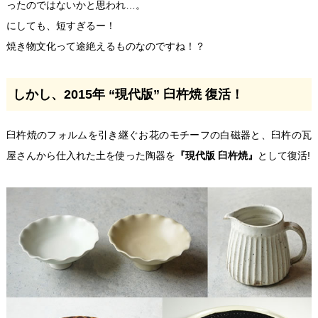
ったのではないかと思われ…。
にしても、短すぎるー！
焼き物文化って途絶えるものなのですね！？
しかし、2015年 “現代版” 臼杵焼 復活！
臼杵焼のフォルムを引き継ぐお花のモチーフの白磁器と、臼杵の瓦
屋さんから仕入れた土を使った陶器を
『現代版 臼杵焼』
として復活!