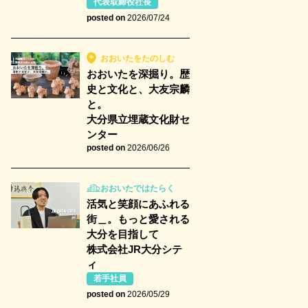
代表取締役社長
posted on
2026/07/24
おおいたをたのしむ
おおいたを深掘り。歴
史と文化と、大友宗麟
と。
大分県立埋蔵文化財セ
ンター
posted on
2026/06/26
おおいたではたらく
活気と笑顔にあふれる
街＿。もっと愛される
大分を目指して
株式会社JR大分シテ
ィ
若手社員
posted on
2026/05/29