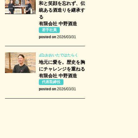
和と笑顔を忘れず、伝
統ある酒造りを継承す
る
有限会社 中野酒造
若手社員
posted on
2026/03/31
おおいたではたらく
地元に愛を。歴史を胸
にチャレンジを重ねる
有限会社 中野酒造
代表取締役
posted on
2026/03/31