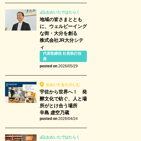
おおいたではたらく
地域の皆さまととも
に、ウェルビーイング
な街・大分を創る
株式会社JR大分シテ
ィ
代表取締役 社長執行役
員
posted on
2026/05/29
おおいたをたのしむ
宇佐から世界へ！ 発
酵文化で紡ぐ、人と場
所がとけ合う場所
辛島 虚空乃蔵
posted on
2026/04/24
おおいたではたらく