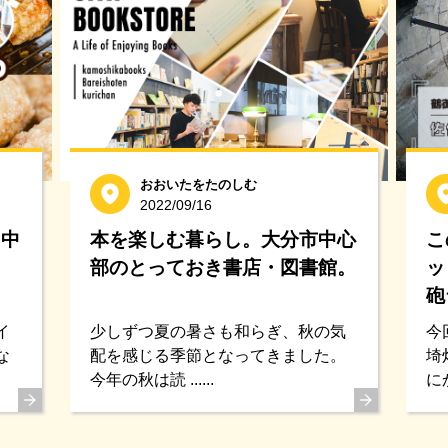
おおいたをたのしむ
2022/09/16
、中
本を楽しむ暮らし。大分市中心
こ
部のとっておき書店・図書館。
ッ
砲
イ
少しずつ夏の暑さも和らぎ、秋の気
今
な
配を感じる季節となってきました。
埼
今年の秋は読 ......
にか