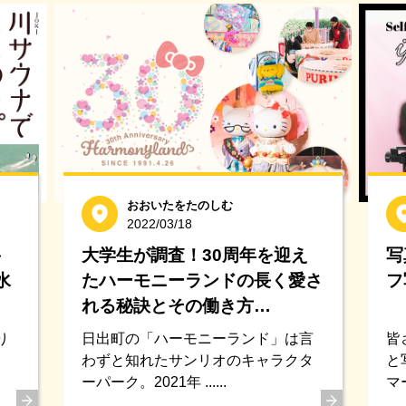
おおいたをたのしむ
2022/03/18
岳
大学生が調査！30周年を迎え
写
水
たハーモニーランドの長く愛さ
フ
れる秘訣とその働き方…
り
日出町の「ハーモニーランド」は言
皆
わずと知れたサンリオのキャラクタ
と
ーパーク。2021年 ......
マー