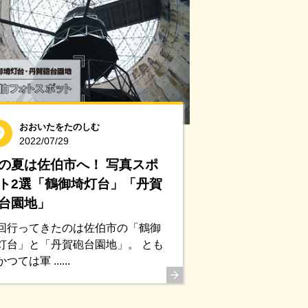
おおいたをたのしむ
2022/07/29
の夏は佐伯市へ！ 写真スポ
ト2選「鶴御埼灯台」「丹賀
台園地」
回行ってきたのは佐伯市の「鶴御
灯台」と「丹賀砲台園地」。 とも
つては軍 ......