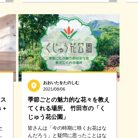
おおいたをたのしむ
2021/08/06
とス
季節ごとの魅力的な花々を教え
 +
てくれる場所。 竹田市の「く
じゅう花公園」
と
皆さんは「今の時期に咲くお花はな
.
んだろう」と疑問に思ったことはな