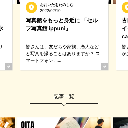
おおいたをたのしむ
2022/02/10
岳
写真館をもっと身近に 「セル
古
水
フ写真館 ippuni」
イ
ca
り
皆さんは、友だちや家族、恋人など
皆
と写真を撮ることはありますか？ ス
が
マートフォン ......
記事一覧