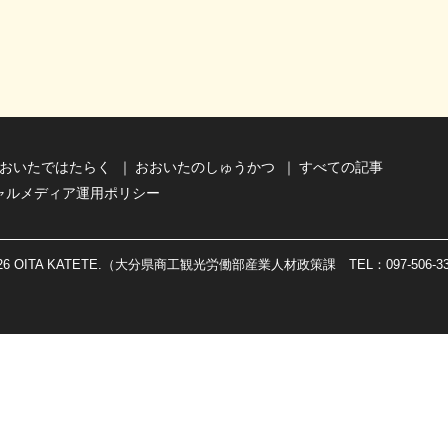
おいたではたらく
おおいたのしゅうかつ
すべての記事
ャルメディア運用ポリシー
026 OITA KATETE.（大分県商工観光労働部産業人材政策課 TEL：097-506-3