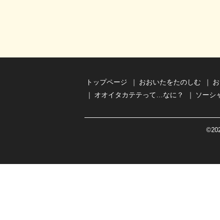
トップページ
おおいたをたのしむ
お
オオイタカテテって…なに？
ソーシ
©
2